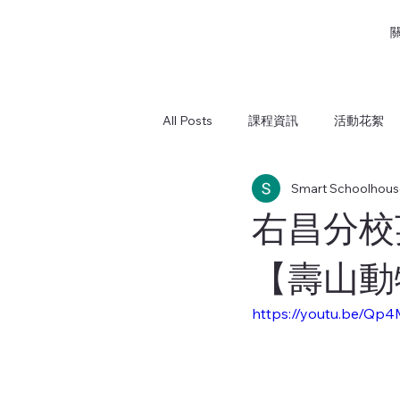
All Posts
課程資訊
活動花絮
Smart Schoolhous
鳳西分校
鎮昌分校
屏東
右昌分校
【壽山動
https://youtu.be/Q