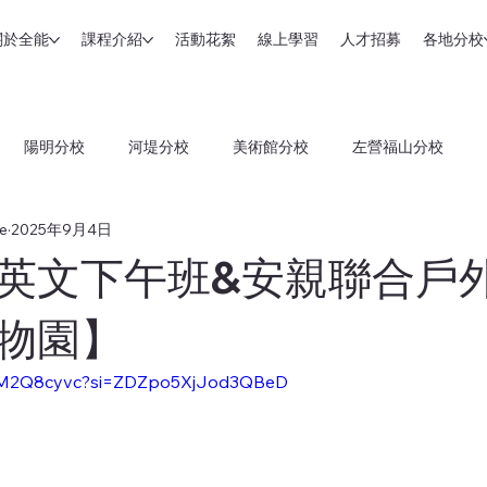
關於全能
課程介紹
活動花絮
線上學習
人才招募
各地分校
陽明分校
河堤分校
美術館分校
左營福山分校
e
2025年9月4日
分校
台南和緯分校
台南三官分校
台南裕農分校
嘉
英文下午班&安親聯合戶
物園】
p4M2Q8cyvc?si=ZDZpo5XjJod3QBeD