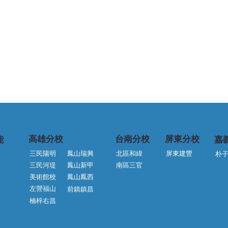
台南分校
​高雄分校
屏東分校
嘉
能
三民陽明
鳳山瑞興
北區和緯
屏東建豐
朴
三民河堤
鳳山新甲
南區三官
鳳山鳳西
📢【全能外語右昌分校｜暑期
全能
左營福山
前鎮鎮昌
ABC基礎新班 熱烈招生中！】
親節
楠梓右昌
📢