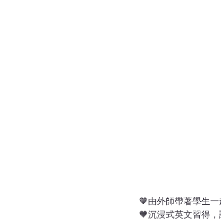
🧡由外師帶著學生
🧡沉浸式英文習得