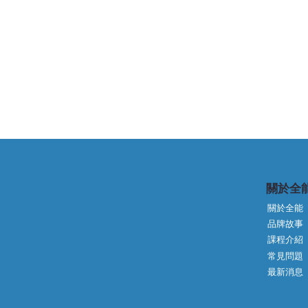
關於全
關於全能
品牌故事
🎥【右昌全能外語戶外教學-潘
常見問題
福隆手工麵線｜手拉麵大挑戰
最新消息
回顧影片】🍜✨