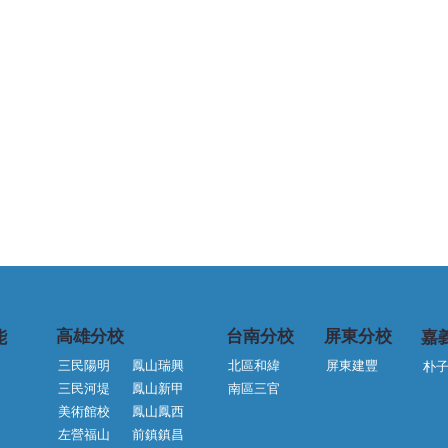
台南分校
​高雄分校
屏東分校
嘉
能
三民陽明
鳳山瑞興
北區和緯
屏東建豐
朴
三民河堤
鳳山新甲
南區三官
鳳山鳳西
📢【全能外語右昌分校｜暑期
全能
左營福山
前鎮鎮昌