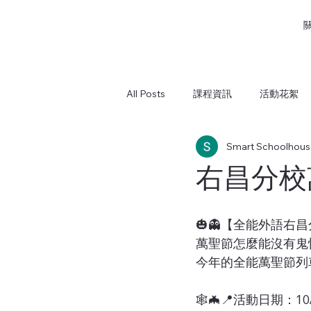
All Posts
課程資訊
活動花絮
Smart Schoolhous
鳳西分校
鎮昌分校
屏東
右昌分校
🎃👻【全能外語右
萬聖節怎麼能沒有鬼
今年的全能萬聖節列
🕸️🦇📍活動日期：1