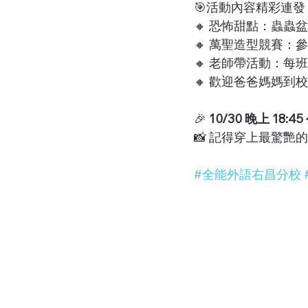
🎯活動內容精彩連發
🔸 恐怖甜點：蟲蟲
🔸 萬聖造型競賽：
🔸 老師帶活動：每
🔸 歡迎爸爸媽媽到
🎉 
10/30 晚上 18:
📸 記得穿上最驚
#全能外語右昌分校