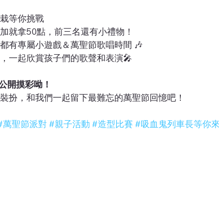
盆栽等你挑戰
參加就拿50點，前三名還有小禮物！
班都有專屬小遊戲＆萬聖節歌唱時間 🎶
校，一起欣賞孩子們的歌聲和表演🎤
45 公開摸彩呦！
艷的裝扮，和我們一起留下最難忘的萬聖節回憶吧！
#萬聖節派對
#親子活動
#造型比賽
#吸血鬼列車長等你