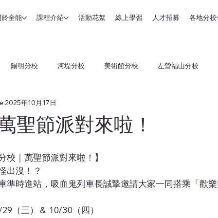
關於全能
課程介紹
活動花絮
線上學習
人才招募
各地分校
陽明分校
河堤分校
美術館分校
左營福山分校
e
2025年10月17日
分校
台南和緯分校
台南三官分校
台南裕農分校
嘉
萬聖節派對來啦！
昌分校｜萬聖節派對來啦！】
怪出沒！？
車準時進站，吸血鬼列車長誠摯邀請大家一同搭乘「歡樂
0/29（三）＆ 10/30（四）