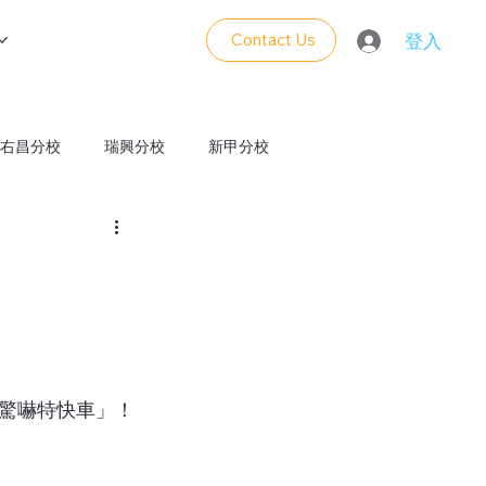
Contact Us
登入
右昌分校
瑞興分校
新甲分校
義分校
驚嚇特快車」！