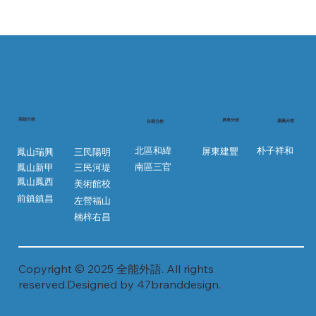
​高雄分校
屏東分校
嘉義分校
台南分校
朴子祥和
北區和緯
屏東建豐
鳳山瑞興
三民陽明
南區三官
鳳山新甲
三民河堤
鳳山鳳西
前鎮鎮昌
左營福山
楠梓右昌
Copyright © 2025 全能外語. All rights
reserved.Designed by 47branddesign.