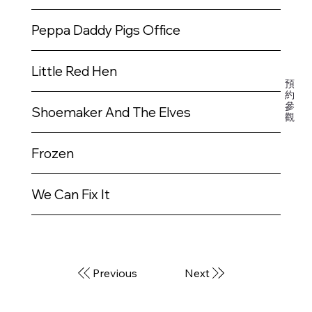
開
課
程
Peppa Daddy Pigs Office
Little Red Hen
預
約
參
Shoemaker And The Elves
觀
Frozen
We Can Fix It
Previous
Next