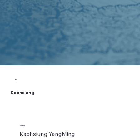
高雄
Kaohsiung
三民陽明
Kaohsiung YangMing