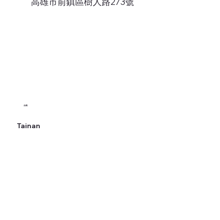
高雄市前鎮區樹人路273號
台南
Tainan