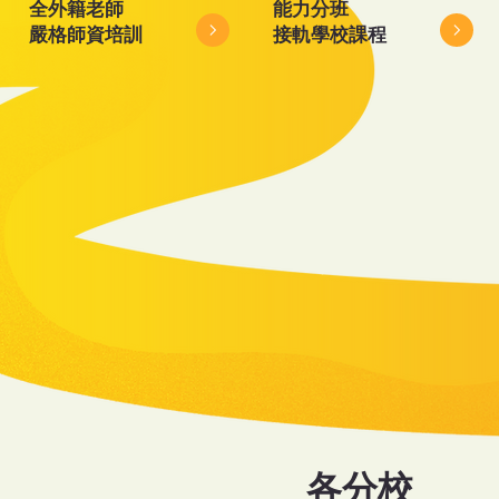
全外籍老師
能力分班
​嚴格師資培訓
​接軌學校課程
各分校