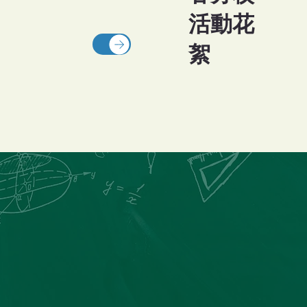
活動花
絮