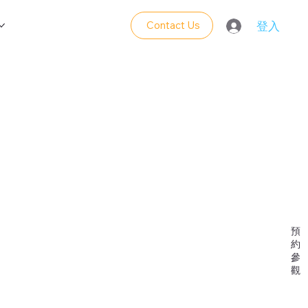
Contact Us
登入
新
開
課
程
預
約
參
觀