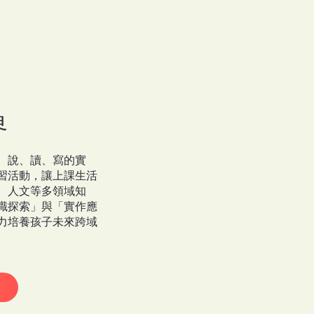
界
、說、讀、寫的實
習活動，讓上課生活
、人文等多領域知
識探索」與「實作應
力培養孩子未來跨域