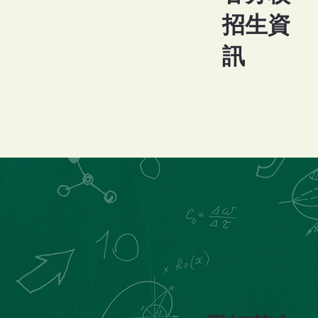
​招生資
訊