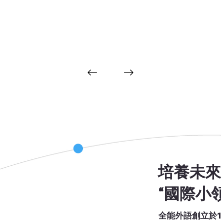
培養未
“國際小
全能外語創立於1